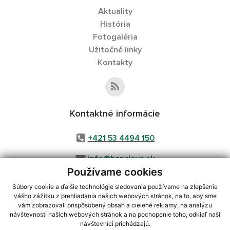
Aktuality
História
Fotogaléria
Užitočné linky
Kontakty
Kontaktné informácie
+421 53 4494 150
info@henclova.sk
Používame cookies
Súbory cookie a ďalšie technológie sledovania používame na zlepšenie
vášho zážitku z prehliadania našich webových stránok, na to, aby sme
využite možnosť získavania aktuálnych informácií s využitím RSS
,
vám zobrazovali prispôsobený obsah a cielené reklamy, na analýzu
CMS systém (redakčný) systém ECHELON 2,
Mapa stránok
,
web portál
,
návštevnosti našich webových stránok a na pochopenie toho, odkiaľ naši
návštevníci prichádzajú.
webhosting
,
webex.digital, s.r.o.
,
domény
,
registrácia domény
,