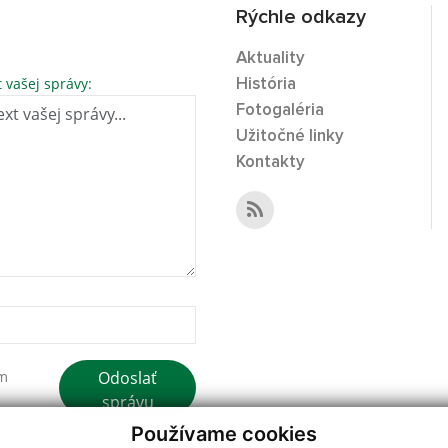
Rýchle odkazy
Aktuality
t vašej správy:
História
Fotogaléria
Užitočné linky
Kontakty
Odoslať
ím
správu
Používame cookies