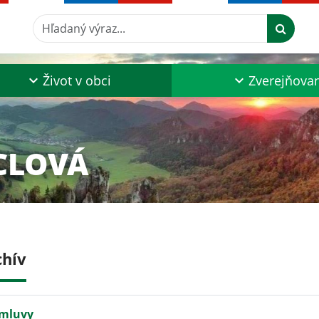
Hľadaný výraz...
Život v obci
Zverejňova
CLOVÁ
chív
mluvy