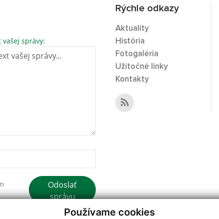
Rýchle odkazy
Aktuality
t vašej správy:
História
Fotogaléria
Užitočné linky
Kontakty
Odoslať
ím
správu
Používame cookies