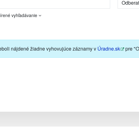
írené vyhľadávanie
boli nájdené žiadne vyhovujúce záznamy v
Úradne.sk
pre "