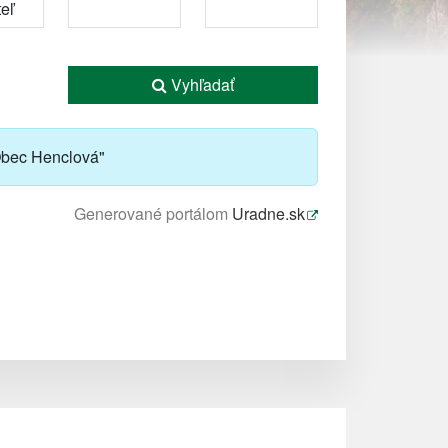
Vyhľadať
Obec Henclová"
Generované portálom
Uradne.sk