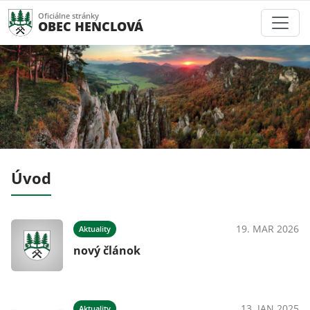
Oficiálne stránky
OBEC HENCLOVÁ
Úvod
026
19. MAR 2026
Aktuality
nový článok
025
13. JAN 2025
Aktuality