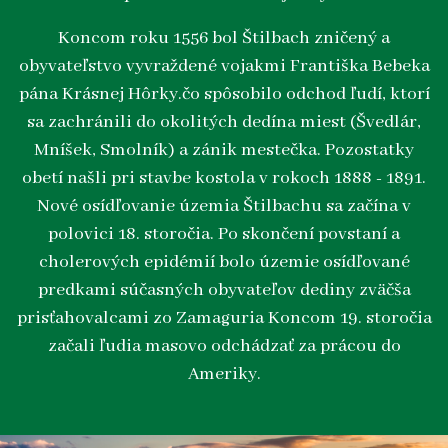
Koncom roku 1556 bol Štilbach zničený a
obyvateľstvo vyvraždené vojakmi Františka Bebeka
pána Krásnej Hôrky.čo spôsobilo odchod ľudí, ktorí
sa zachránili do okolitých dedína miest (Švedlár,
Mníšek, Smolník) a zánik mestečka. Pozostatky
obetí našli pri stavbe kostola v rokoch 1888 - 1891.
Nové osídľovanie územia Štilbachu sa začína v
polovici 18. storočia. Po skončení povstaní a
cholerových epidémií bolo územie osídľované
predkami súčasných obyvateľov dediny zväčša
prisťahovalcami zo Zamaguria Koncom 19. storočia
začali ľudia masovo odchádzať za prácou do
Ameriky.