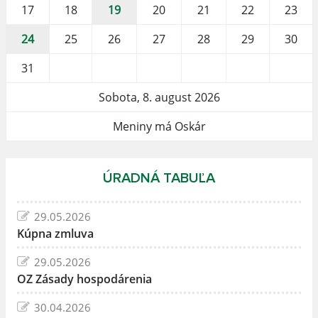
17
18
19
20
21
22
23
24
25
26
27
28
29
30
31
Sobota, 8. august 2026
Meniny má Oskár
ÚRADNÁ TABUĽA
29.05.2026
Kúpna zmluva
29.05.2026
OZ Zásady hospodárenia
30.04.2026